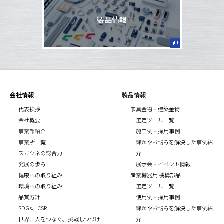
製品情報
会社情報
製品情報
代表挨拶
家具金物・建築金物
会社概要
選定ツール一覧
事業部紹介
施工例・採用事例
事業所一覧
課題やお悩みを解決した事例紹
スガツネの総合力
介
発展の歩み
展示会・イベント情報
健康への取り組み
産業機器用 機構部品
環境への取り組み
選定ツール一覧
品質方針
使用例・採用事例
SDGs、CSR
課題やお悩みを解決した事例紹
世界、人をつなぐ。挑戦しつづけ
介