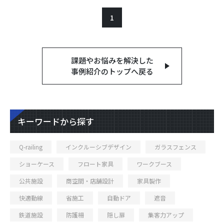
1
課題やお悩みを解決した
事例紹介のトップへ戻る
キーワードから探す
Q-railing
インクルーシブデザイン
ガラスフェンス
ショーケース
フロート家具
ワークブース
公共施設
商空間・店舗設計
家具製作
快適動線
省施工
自動ドア
遮音
鉄道施設
防護柵
隠し扉
集客力アップ