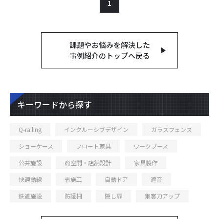
1
課題やお悩みを解決した
事例紹介のトップへ戻る
キーワードから探す
Q-railing
インクルーシブデザイン
ガラスフェンス
ショーケース
フロート家具
ワークブース
公共施設
商空間・店舗設計
家具製作
快適動線
省施工
自動ドア
遮音
鉄道施設
防護柵
隠し扉
集客力アップ