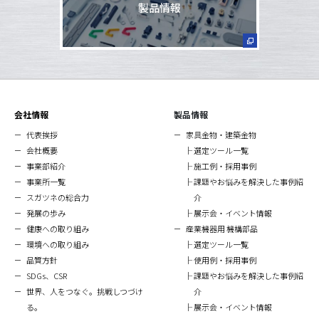
製品情報
会社情報
製品情報
代表挨拶
家具金物・建築金物
会社概要
選定ツール一覧
事業部紹介
施工例・採用事例
事業所一覧
課題やお悩みを解決した事例紹
スガツネの総合力
介
発展の歩み
展示会・イベント情報
健康への取り組み
産業機器用 機構部品
環境への取り組み
選定ツール一覧
品質方針
使用例・採用事例
SDGs、CSR
課題やお悩みを解決した事例紹
世界、人をつなぐ。挑戦しつづけ
介
る。
展示会・イベント情報