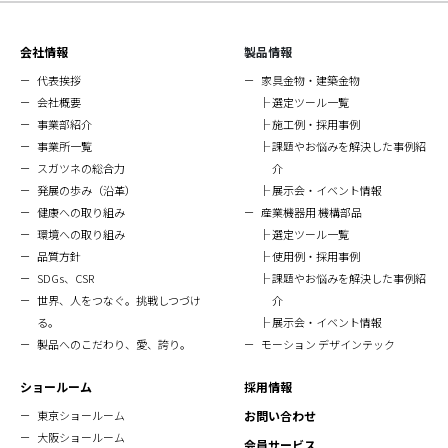
会社情報
製品情報
代表挨拶
家具金物・建築金物
会社概要
選定ツール一覧
事業部紹介
施工例・採用事例
事業所一覧
課題やお悩みを解決した事例紹
スガツネの総合力
介
発展の歩み（沿革）
展示会・イベント情報
健康への取り組み
産業機器用 機構部品
環境への取り組み
選定ツール一覧
品質方針
使用例・採用事例
SDGs、CSR
課題やお悩みを解決した事例紹
世界、人をつなぐ。挑戦しつづけ
介
る。
展示会・イベント情報
製品へのこだわり、愛、誇り。
モーション デザインテック
ショールーム
採用情報
東京ショールーム
お問い合わせ
大阪ショールーム
会員サービス