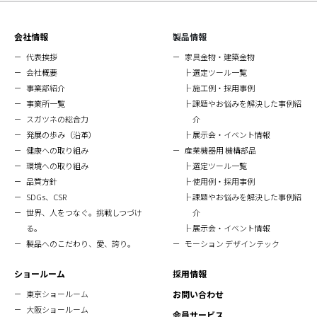
会社情報
製品情報
代表挨拶
家具金物・建築金物
会社概要
選定ツール一覧
事業部紹介
施工例・採用事例
事業所一覧
課題やお悩みを解決した事例紹
スガツネの総合力
介
発展の歩み（沿革）
展示会・イベント情報
健康への取り組み
産業機器用 機構部品
環境への取り組み
選定ツール一覧
品質方針
使用例・採用事例
SDGs、CSR
課題やお悩みを解決した事例紹
世界、人をつなぐ。挑戦しつづけ
介
る。
展示会・イベント情報
製品へのこだわり、愛、誇り。
モーション デザインテック
ショールーム
採用情報
東京ショールーム
お問い合わせ
大阪ショールーム
会員サービス