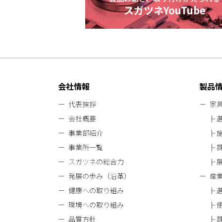
スガツネYouTube
会社情報
製品
代表挨拶
家
会社概要
事業部紹介
事業所一覧
スガツネの総合力
発展の歩み（沿革）
産
健康への取り組み
環境への取り組み
品質方針