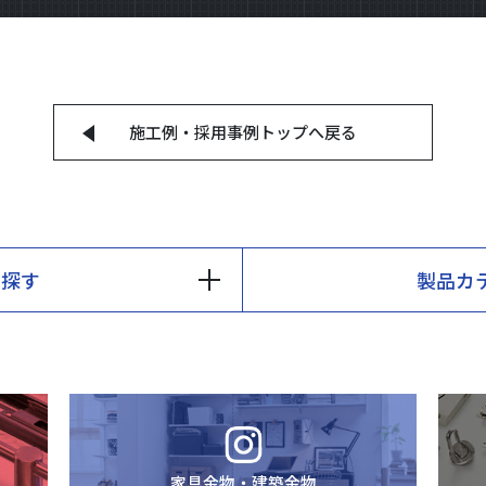
施工例・採用事例
トップへ戻る
ら探す
製品カ
家具金物・建築金物