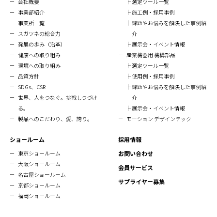
会社概要
選定ツール一覧
事業部紹介
施工例・採用事例
事業所一覧
課題やお悩みを解決した事例紹
スガツネの総合力
介
発展の歩み（沿革）
展示会・イベント情報
健康への取り組み
産業機器用 機構部品
環境への取り組み
選定ツール一覧
品質方針
使用例・採用事例
SDGs、CSR
課題やお悩みを解決した事例紹
世界、人をつなぐ。挑戦しつづけ
介
る。
展示会・イベント情報
製品へのこだわり、愛、誇り。
モーション デザインテック
ショールーム
採用情報
東京ショールーム
お問い合わせ
大阪ショールーム
会員サービス
名古屋ショールーム
サプライヤー募集
京都ショールーム
福岡ショールーム