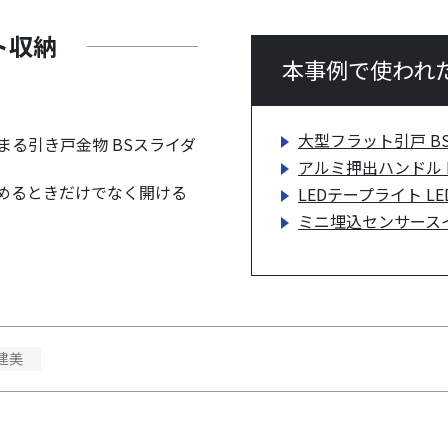
ト収納
本事例で使われ
大型フラット引戸 B
る引き戸金物 BSスライダ
アルミ押出ハンドル H
めるときだけでなく開ける
LEDテープライト LED-
ミニ埋込センサースイッチ
建美