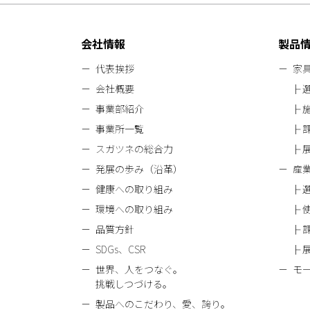
会社情報
製品
代表挨拶
家
会社概要
事業部紹介
事業所一覧
スガツネの総合力
発展の歩み（沿革）
産
健康への取り組み
環境への取り組み
品質方針
SDGs、CSR
世界、人をつなぐ。
モ
挑戦しつづける。
製品へのこだわり、愛、誇り。