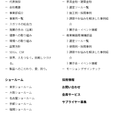
代表挨拶
家具金物・建築金物
会社概要
選定ツール一覧
事業部紹介
施工例・採用事例
事業所一覧
課題やお悩みを解決した事例紹
スガツネの総合力
介
発展の歩み（沿革）
展示会・イベント情報
健康への取り組み
産業機器用 機構部品
環境への取り組み
選定ツール一覧
品質方針
使用例・採用事例
SDGs、CSR
課題やお悩みを解決した事例紹
世界、人をつなぐ。挑戦しつづけ
介
る。
展示会・イベント情報
製品へのこだわり、愛、誇り。
モーション デザインテック
ショールーム
採用情報
東京ショールーム
お問い合わせ
大阪ショールーム
会員サービス
名古屋ショールーム
サプライヤー募集
京都ショールーム
福岡ショールーム