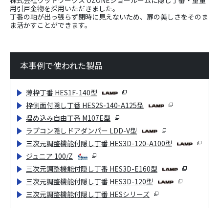
株式会社ウッドワークス OZONEショールームに隠し丁番・重量
用引戸金物を採用いただきました。
丁番の軸が出っ張らず閉時に見えないため、扉の美しさをそのま
ま活かすことができます。
本事例で使われた製品
薄枠丁番 HES1F-140型
枠側面付隠し丁番 HES2S-140-A125型
埋め込み自由丁番 M107E型
ラプコン隠しドアダンパー LDD-V型
三次元調整機能付隠し丁番 HES3D-120-A100型
ジュニア 100/Z
三次元調整機能付隠し丁番 HES3D-E160型
三次元調整機能付隠し丁番 HES3D-120型
三次元調整機能付隠し丁番 HESシリーズ