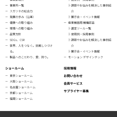
事業所一覧
課題やお悩みを解決した事例紹
スガツネの総合力
介
発展の歩み（沿革）
展示会・イベント情報
健康への取り組み
産業機器用 機構部品
環境への取り組み
選定ツール一覧
品質方針
使用例・採用事例
SDGs、CSR
課題やお悩みを解決した事例紹
世界、人をつなぐ。挑戦しつづけ
介
る。
展示会・イベント情報
製品へのこだわり、愛、誇り。
モーション デザインテック
ショールーム
採用情報
東京ショールーム
お問い合わせ
大阪ショールーム
会員サービス
名古屋ショールーム
サプライヤー募集
京都ショールーム
福岡ショールーム