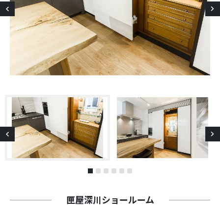
Previous
1
2
3
4
5
6
匣屋深川ショールーム