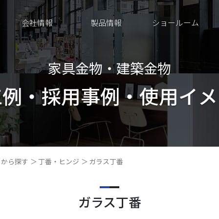
会社情報
製品情報
ショールーム
家具金物・建築金物
工例・採用事例・
使用イメ
リから探す
丁番・ヒンジ
ガラス丁番
ガラス丁番