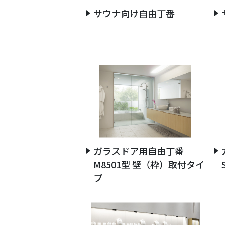
サウナ向け自由丁番
ガラスドア用自由丁番
M8501型 壁（枠）取付タイ
プ