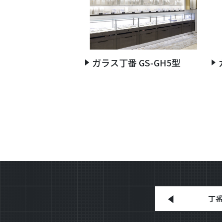
ガラス丁番 GS-GH5型
丁