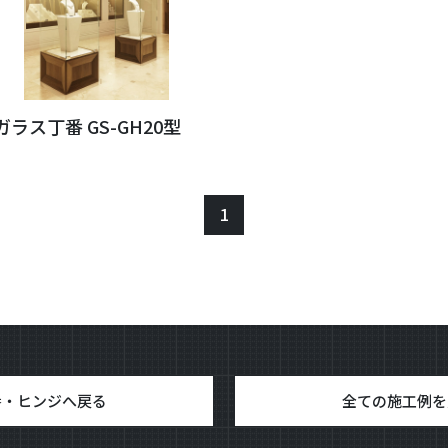
ガラス丁番 GS-GH20型
1
番・ヒンジへ戻る
全ての施工例を