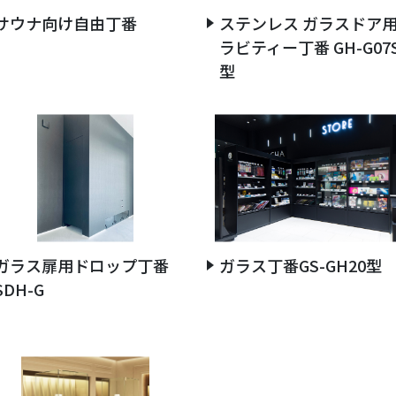
サウナ向け自由丁番
ステンレス ガラスドア
ラビティー丁番 GH-G07
型
ガラス扉用ドロップ丁番
ガラス丁番GS-GH20型
SDH-G