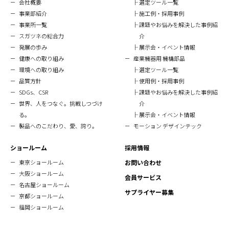
会社概要
選定ツール一覧
事業部紹介
施工例・採用事例
事業所一覧
課題やお悩みを解決した事例紹
スガツネの総合力
介
発展の歩み
展示会・イベント情報
健康への取り組み
産業機器用 機構部品
環境への取り組み
選定ツール一覧
品質方針
使用例・採用事例
SDGs、CSR
課題やお悩みを解決した事例紹
世界、人をつなぐ。挑戦しつづけ
介
る。
展示会・イベント情報
製品へのこだわり、愛、誇り。
モーション デザインテック
ショールーム
採用情報
東京ショールーム
お問い合わせ
大阪ショールーム
会員サービス
名古屋ショールーム
サプライヤー募集
京都ショールーム
福岡ショールーム