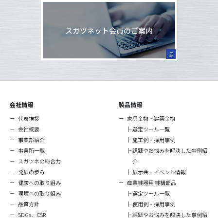
スガツネット会員のご案内
会社情報
製品情報
代表挨拶
家具金物・建築金物
会社概要
選定ツール一覧
事業部紹介
施工例・採用事例
事業所一覧
課題やお悩みを解決した事例紹
スガツネの総合力
介
発展の歩み
展示会・イベント情報
健康への取り組み
産業機器用 機構部品
環境への取り組み
選定ツール一覧
品質方針
使用例・採用事例
SDGs、CSR
課題やお悩みを解決した事例紹