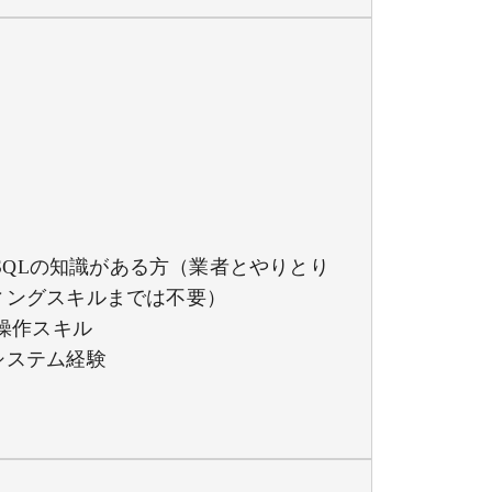
／C#／SQLの知識がある方（業者とやりとり
ィングスキルまでは不要）
torの操作スキル
システム経験