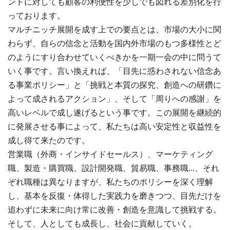
ンドに対しても顧客の利便性を少しでも図れる差別化を行
っております。
マルチニッチ展開を成す上での要点とは、市場の大小に関
わらず、自らの信念と活動を国内外市場のもつ多様性とど
のようにすり合わせていくべきかを一期一会の中に問うて
いく事です。言い換えれば、「目先に惑わされない信念あ
る事業ポリシー」と「挑戦と本質の探究、創造への研鑽に
よって成されるアクション」、そして「周りへの感謝」を
高いレベルで成し遂げるという事です。この展開を継続的
に発展させる事によって、私たちは高い安定性と収益性を
成し得て来たのです。
営業職（外商・インサイドセールス）、マーケティング
職、製造・購買職、設計開発職、貿易職、事務職...、それ
ぞれ職種は異なりますが、私たちのポリシーを深く理解
し、基本を反復・体得した実践力を磨きつつ、目先だけを
追わずに未来に向け常に改善・創造を意識して挑戦する。
そして、人としても成長し、社会に貢献していく。